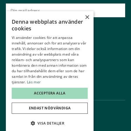
×
Denna webbplats använder
Prenumerera
cookies
Vi använder cookies för att anpassa
Gäster
Medlemmar
innehåll, annonser och för att analysera vår
Gästinfo
Boka starttid
trafik. Vi delar också information om din
användning av vår webbplats med våra
Våra banor
Kommittéer
reklam- och analyspartners som kan
kombinera den med annan information som
Ställplatser
Träna
du har tillhandahållit dem eller som de har
samlat in från din användning av deras
Greenfee
Junior
tjänster.
Läs mer
Konferens
Kontakt
ACCEPTERA ALLA
ENDAST NÖDVÄNDIGA
Administration
GDPR
©Karlstad GK
VISA DETALJER