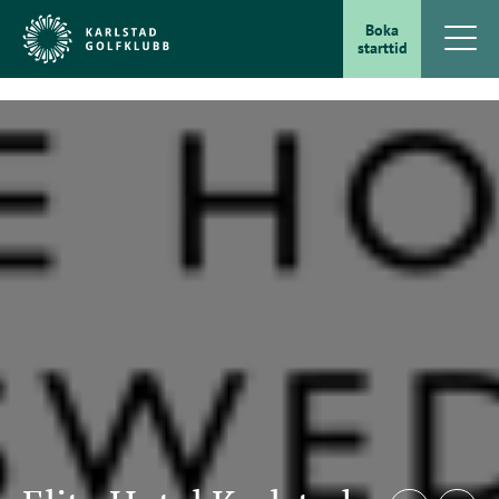
Boka
starttid