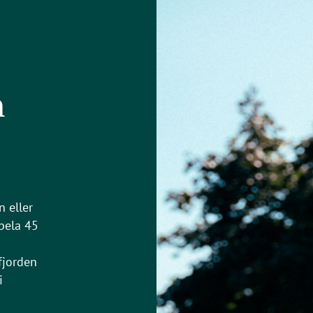
n
n eller
spela 45
fjorden
i