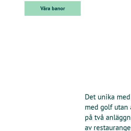
Våra banor
Det unika med 
med golf utan a
på två anläggn
av restaurange