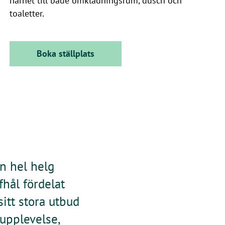
närhet till både omklädningsrum, dusch och
toaletter.
Boka ställplats
n hel helg
fhål fördelat
itt stora utbud
fupplevelse,