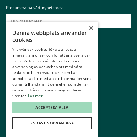
Prenumera på vårt nyhetsbrev
×
Denna webbplats använder
Prenumerera
cookies
Vi använder cookies för att anpassa
Gäster
Medlemmar
innehåll, annonser och för att analysera vår
Gästinfo
Boka starttid
trafik. Vi delar också information om din
användning av vår webbplats med våra
Våra banor
Kommittéer
reklam- och analyspartners som kan
kombinera den med annan information som
Ställplatser
Träna
du har tillhandahållit dem eller som de har
samlat in från din användning av deras
Greenfee
Junior
tjänster.
Läs mer
Konferens
Kontakt
ACCEPTERA ALLA
ENDAST NÖDVÄNDIGA
Administration
GDPR