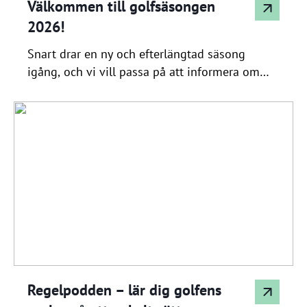
Välkommen till golfsäsongen
2026!
Snart drar en ny och efterlängtad säsong
igång, och vi vill passa på att informera om
vad som händer under våren: • HCP‑revision
Årets handicaprevision genomförs som vanligt
inför säsongsstarten. • Utbildning: Teori (regler
& handicap) Vi erbjuder även i år en
teorigenomgång av regelverket och handicap-
systemet. Datum och plats meddelas inom
kort. • Regelvandring […]
Regelpodden – lär dig golfens