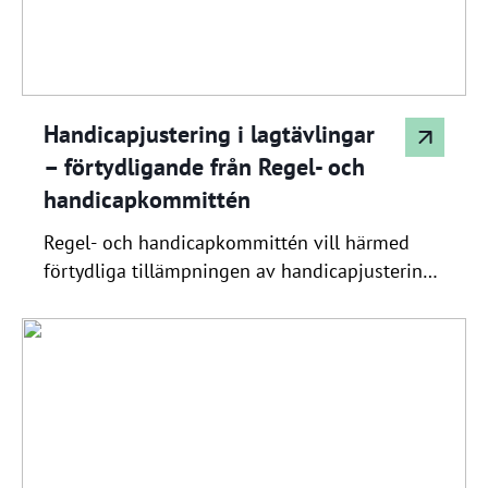
Handicapjustering i lagtävlingar
– förtydligande från Regel- och
handicapkommittén
Regel- och handicapkommittén vill härmed
förtydliga tillämpningen av handicapjustering i
lagtävlingar enligt World Handicap System
(WHS). Grundprincip i WHS En grundläggande
princip i WHS är att endast ronder där en
spelares individuella prestation kan bedömas
på ett tillförlitligt och rättvist sätt är
handicapgrundande. Mot denna bakgrund är
de flesta lagformat, såsom foursome,