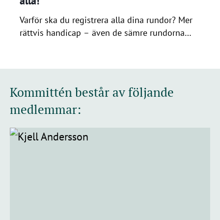
alla!
Varför ska du registrera alla dina rundor? Mer
rättvis handicap – även de sämre rundorna
räknas in för att ge en mer korrekt bild av din
spelstyrka.Bättre koll på din nivå – din faktiska
spelstandard speglas tydligare.Du följer
världshandicapsystemet – som bygger på
Kommittén består av följande
rättvisa och jämförbara resultat.Rättvisa
medlemmar:
tävlingar – en korrekt handicap gör att alla […]