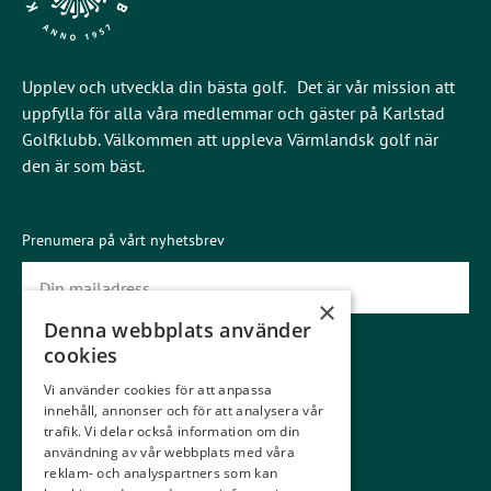
Upplev och utveckla din bästa golf. Det är vår mission att
uppfylla för alla våra medlemmar och gäster på Karlstad
Golfklubb. Välkommen att uppleva Värmlandsk golf när
den är som bäst.
Prenumera på vårt nyhetsbrev
×
Denna webbplats använder
Prenumerera
cookies
Vi använder cookies för att anpassa
Gäster
Medlemmar
innehåll, annonser och för att analysera vår
Gästinfo
Boka starttid
trafik. Vi delar också information om din
användning av vår webbplats med våra
Våra banor
Kommittéer
reklam- och analyspartners som kan