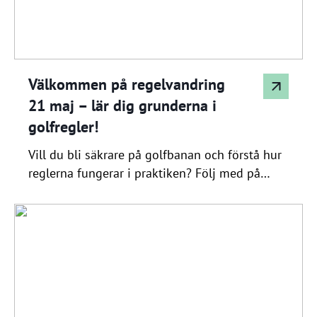
greensome och scramble, […]
Välkommen på regelvandring
21 maj – lär dig grunderna i
golfregler!
Vill du bli säkrare på golfbanan och förstå hur
reglerna fungerar i praktiken? Följ med på
årets regelvandring den 21 maj, under ledning
av klubbens egna domare Kjell Andersson
(distriktsdomare) och Peter Ståhl
(förbundsdomare). Tillsammans går vi igenom
viktiga och vanliga situationer som kan uppstå
under spelet – direkt ute på banan (blå slinga).
Det […]