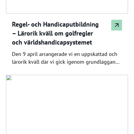
Regel- och Handicaputbildning
– Lärorik kväll om golfregler
och världshandicapsystemet
Den 9 april arrangerade vi en uppskattad och
lärorik kväll där vi gick igenom grundläggande
golfregler samt världshandicapsystemet.
Utbildningen leddes av förbundsdomare Peter
Ståhl tillsammans med Karin Forsberg från
Handicapskommittén. Under kvällen fick
deltagarna en tydlig genomgång av både
spelregler och regler kring
handicapsregistrering. För er som deltog – och
för er som vill ta […]