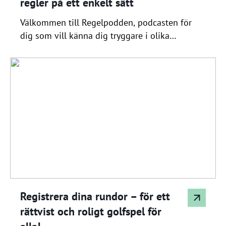
regler på ett enkelt sätt
Välkommen till Regelpodden, podcasten för
dig som vill känna dig tryggare i olika
regelsituationer ute på golfbanan. Här får du
svar på vanliga frågor om allt från hur du
droppar bollen, vad som gäller vid pluggad
boll i bunker, förlorad boll och out of bounds
– till hur golfens handicapsystem egentligen
fungerar. Nya avsnitt släpps varje […]
Registrera dina rundor – för ett
rättvist och roligt golfspel för