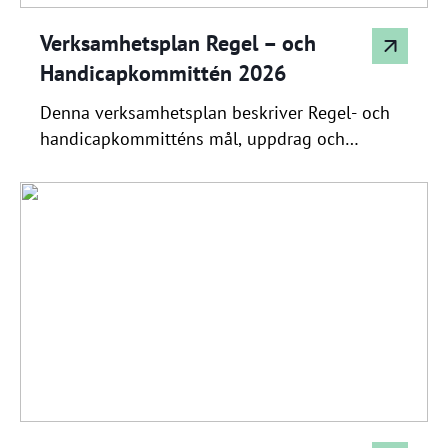
Verksamhetsplan Regel – och
Handicapkommittén 2026
Denna verksamhetsplan beskriver Regel- och
handicapkommitténs mål, uppdrag och
planerade aktiviteter för 2026. Dokumentet
tydliggör hur vi säkerställer en rättvis och
korrekt handicaphantering enligt SGF:s och
WHS riktlinjer, samt hur vi arbetar med
utbildning, kommunikation och stöd till
klubbens medlemmar och tävlingsverksamhet.
Planen fungerar som ett gemensamt
arbetsverktyg och ligger till grund för
uppföljning och […]