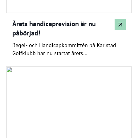
Årets handicaprevision är nu
påbörjad!
Regel- och Handicapkommittén på Karlstad
Golfklubb har nu startat årets
handicaprevision. Syftet är att säkerställa en
rättvis och korrekt handicaphantering enligt
World Handicap System (WHS). I revisionen går
vi bland annat igenom: skillnader mellan
bokade och registrerade ronder
registreringsgrad i förhållande till WHS
riktlinjer att handicapen på ett rättvist sätt
speglar spelarens aktuella nivå Arbetet […]