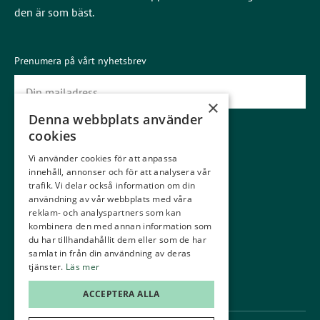
den är som bäst.
Prenumera på vårt nyhetsbrev
×
Denna webbplats använder
Prenumerera
cookies
Vi använder cookies för att anpassa
Gäster
Medlemmar
innehåll, annonser och för att analysera vår
Gästinfo
Boka starttid
trafik. Vi delar också information om din
användning av vår webbplats med våra
Våra banor
Kommittéer
reklam- och analyspartners som kan
kombinera den med annan information som
Ställplatser
Träna
du har tillhandahållit dem eller som de har
samlat in från din användning av deras
Greenfee
Junior
tjänster.
Läs mer
Konferens
Kontakt
ACCEPTERA ALLA