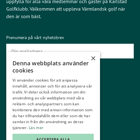
uppfylla för alla våra medlemmar och gäster på Karlstad
Golfklubb. Välkommen att uppleva Värmlandsk golf när
den är som bäst.
Prenumera på vårt nyhetsbrev
×
Denna webbplats använder
Prenumerera
cookies
Vi använder cookies för att anpassa
Gäster
Medlemmar
innehåll, annonser och för att analysera vår
Gästinfo
Boka starttid
trafik. Vi delar också information om din
användning av vår webbplats med våra
Våra banor
Kommittéer
reklam- och analyspartners som kan
kombinera den med annan information som
Ställplatser
Träna
du har tillhandahållit dem eller som de har
samlat in från din användning av deras
Greenfee
Junior
tjänster.
Läs mer
Konferens
Kontakt
ACCEPTERA ALLA