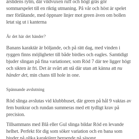
årstidens rytm, där vildvuxen ruff och högt gräs gör
sommarspelet till en riktig utmaning. På vår och höst är spelet
mer förlåtande, med öppnare linjer mot green även om bollen
letat sig ut i kanterna
Är det här det händer?
Banans karaktär är böljande, och på rätt dag, med vinden i
ryggen finns möjligheter till både birdies och eagles. Samtidigt
bjuder slingan på fina variationer, som Röd 7 där tee ligger högt
och sikten är fri. Det är svårt att stå där utan att känna att
nu
händer det
, min chans till hole in one.
Spännande avslutning
Röd slinga avslutas vid klubbhuset, där green på hål 9 vaktas av
fem bunkrar och rundan summeras med ett tydligt krav på
precision.
Tillsammans med Blå eller Gul slinga bildar Röd en levande
helhet. Perfekt för dig som söker variation och en bana som
bjuder på olika karaktärer beroende på säsong.