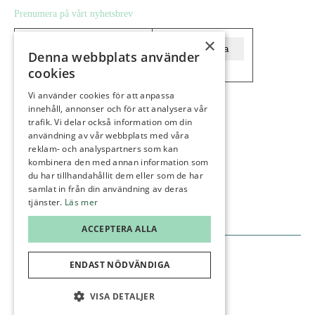
Prenumera på vårt nyhetsbrev
×
Prenumerera
Denna webbplats använder
cookies
Vi använder cookies för att anpassa
innehåll, annonser och för att analysera vår
Gäster
Medlemmar
trafik. Vi delar också information om din
användning av vår webbplats med våra
Gästinfo
Boka starttid
reklam- och analyspartners som kan
Våra banor
Kommittéer
kombinera den med annan information som
Ställplatser
Träna
du har tillhandahållit dem eller som de har
samlat in från din användning av deras
Greenfee
Junior
tjänster.
Läs mer
Konferens
Kontakt
ACCEPTERA ALLA
ENDAST NÖDVÄNDIGA
Administration
GDPR
©Karlstad GK
VISA DETALJER