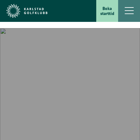
Boka
starttid