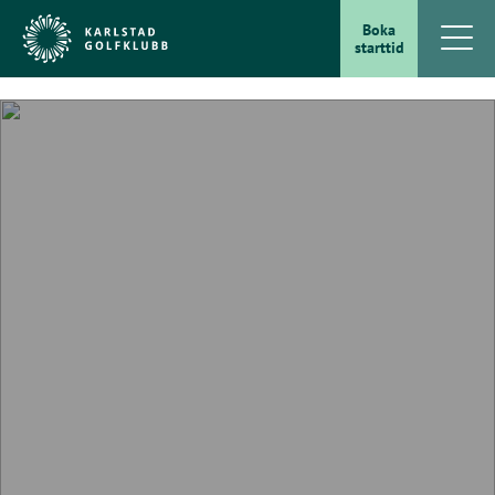
Boka
starttid