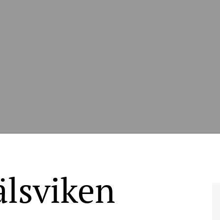
älsviken