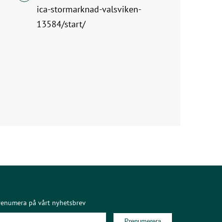
ica-stormarknad-valsviken-
13584/start/
renumera på vårt nyhetsbrev
Prenumerera