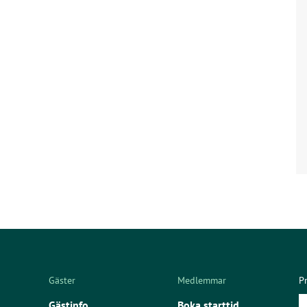
Gäster
Medlemmar
P
Gästinfo
Boka starttid