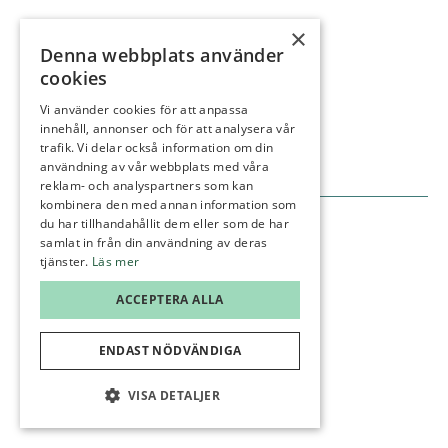
Gäster
Medlemmar
×
Denna webbplats använder
Gästinfo
Boka starttid
cookies
Våra banor
Kommittéer
Ställplatser
Träna
Vi använder cookies för att anpassa
innehåll, annonser och för att analysera vår
Greenfee
Junior
trafik. Vi delar också information om din
Konferens
Kontakt
användning av vår webbplats med våra
reklam- och analyspartners som kan
kombinera den med annan information som
du har tillhandahållit dem eller som de har
Administration
GDPR
samlat in från din användning av deras
tjänster.
Läs mer
©Karlstad GK
ACCEPTERA ALLA
ENDAST NÖDVÄNDIGA
VISA DETALJER